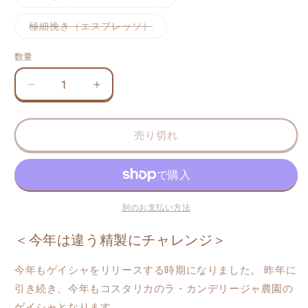
い
い
シ
リ
売
売
売
売
売
売
る
る
ョ
エ
で
で
で
で
り
り
か
か
ン
ー
バ
極細挽き（エスプレッソ）
き
き
き
き
切
切
販
販
は
シ
リ
ま
ま
ま
ま
れ
れ
売
売
売
ョ
エ
せ
せ
せ
せ
て
て
で
で
り
ン
ー
数量
ん
ん
ん
ん
い
い
き
き
切
は
シ
る
る
ま
ま
れ
売
ョ
か
か
せ
せ
て
り
ン
販
販
ん
ん
い
コ
コ
切
は
売
売
る
れ
売
で
で
ス
ス
か
て
り
き
き
販
い
切
タ
タ
ま
ま
売
る
れ
売り切れ
せ
せ
で
か
リ
リ
て
ん
ん
き
販
い
ま
カ
カ
売
る
せ
で
か
ラ・
ラ・
ん
き
販
ま
売
カ
カ
せ
で
ン
ン
ん
別のお支払い方法
き
ま
デ
デ
せ
＜今年は違う精製にチャレンジ＞
ん
リ
リ
ー
ー
今年もゲイシャをリリースする時期になりました。 昨年に
ジ
ジ
引き続き、今年もコスタリカのラ・カンデリージャ農園の
ャ
ャ
農
農
ゲイシャとなります。