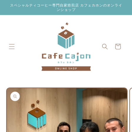
コンテン
スペシャルティコーヒー専門自家焙煎店 カフェカホンのオンライ
ツに進む
ンショップ
カ
ー
ト
商品情報
にスキッ
プ