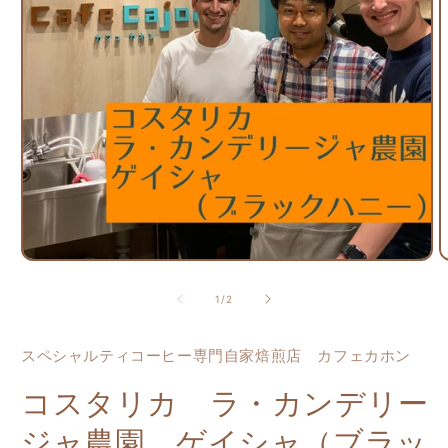
モ
ー
の
1
/
2
ダ
ル
で
スペシャルティコーヒー専門自家焙煎店 カフェカホン
メ
デ
コスタリカ ラ・カンデリー
ィ
ア
ジャ農園 ゲイシャ（ブラッ
(1)
(
を