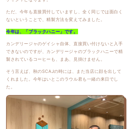
園
園
ただ、今年も直接買付していますし、全く同じでは面白く
ゲ
ゲ
ないということで、精製方法を変えてみました。
イ
イ
シ
シ
今年は、「ブラックハニー」です。
ャ
ャ
（ブ
（ブ
カンデリージャのゲイシャ自体、直接買い付けないと入手
ラ
ラ
できないのですが、カンデリージャのブラックハニーで精
ッ
ッ
製されているコーヒーも、まあ、見掛けません。
ク
ク
ハ
ハ
そう言えば、秋のSCAJの時には、また当店に顔を出して
ニ
ニ
くれました。今年はいとこのラウル君も一緒の来日でし
ー）
ー）
た。
の
の
数
数
量
量
を
を
減
増
ら
や