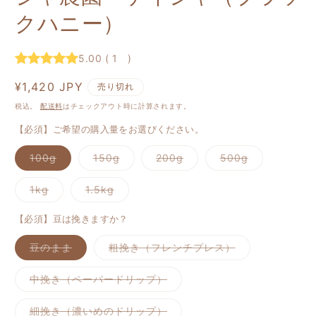
開
クハニー）
く
5.00
(
1
)
通
¥1,420 JPY
売り切れ
常
税込。
配送料
はチェックアウト時に計算されます。
価
【必須】ご希望の購入量をお選びください。
格
バ
バ
バ
バ
100g
150g
200g
500g
リ
リ
リ
リ
エ
エ
エ
エ
ー
ー
ー
ー
バ
バ
1kg
1.5kg
シ
シ
シ
シ
リ
リ
ョ
ョ
ョ
ョ
エ
エ
ン
ン
ン
ン
ー
ー
【必須】豆は挽きますか？
は
は
は
は
シ
シ
売
売
売
売
ョ
ョ
り
り
り
り
バ
バ
豆のまま
粗挽き（フレンチプレス）
ン
ン
切
切
切
切
リ
リ
は
は
れ
れ
れ
れ
エ
エ
売
売
て
て
て
て
ー
ー
り
り
バ
中挽き（ペーパードリップ）
い
い
い
い
シ
シ
切
切
リ
る
る
る
る
ョ
ョ
れ
れ
エ
か
か
か
か
ン
ン
て
て
ー
バ
細挽き（濃いめのドリップ）
販
販
販
販
は
は