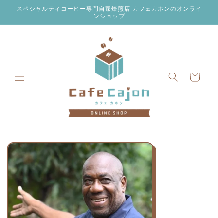
コンテン
スペシャルティコーヒー専門自家焙煎店 カフェカホンのオンライ
ツに進む
ンショップ
カ
ー
ト