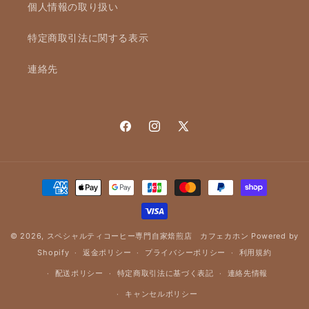
個人情報の取り扱い
特定商取引法に関する表示
連絡先
Facebook
Instagram
X
(Twitter)
決
済
方
法
© 2026,
スペシャルティコーヒー専門自家焙煎店 カフェカホン
Powered by
Shopify
返金ポリシー
プライバシーポリシー
利用規約
配送ポリシー
特定商取引法に基づく表記
連絡先情報
キャンセルポリシー